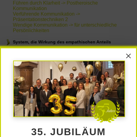
Führen durch Klarheit -> Postheroische
Kommunikation
Verführende Kommunikation ->
Präsentationstechniken 2
Wendige Kommunikation -> für unterschiedliche
Persönlichkeiten
System, die Wirkung des empathischen Anteils
Die Alpha-Rolle -> Rangdynamik klärt den Rang
Gruppe & Konflikt -> Einfühlungsvermögen und
Empathie
Systemkultur/Wertewandel -> Wert(e)volle
Führungskraft
Charisma, die Wirkung des narzisstischen Anteils
Die Kunst zusammen zu spielen -> Begeisterung und
Innovation im Team
Charismatisch. Präsent. Einzigartig. ->
Präsentationstechniken 1
Stressmanagement -> Im Auge des Orkans
Bei allen Trainings/Workshops sind die Lern-
Methoden:
35. JUBILÄUM