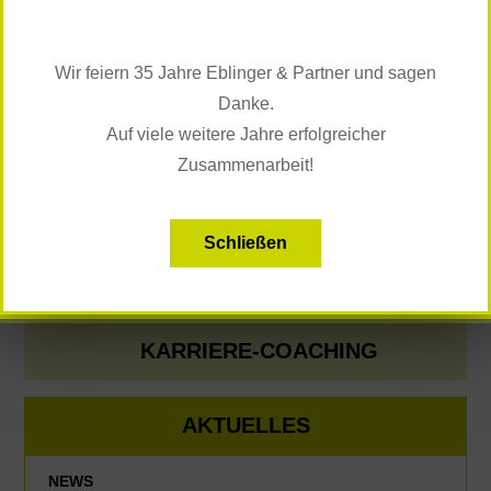
Interaktiver Vortrag
Einzel- und Gruppen-Übungen
Rollenspiele / Elemente des
Improvisationstheaters
Wir feiern 35 Jahre Eblinger & Partner und sagen
Reflexions- und Feedback-Runden unter den
Danke.
Teilnehmer/innen
Auf viele weitere Jahre erfolgreicher
Die Anwesenheit von zwei Trainerinnen garantiert
Zusammenarbeit!
intensive Führung und Betreuung der Groß-Gruppe, der
thematisch unterschiedlich zusammengesetzten
Kleingruppen und des/der einzelnen Teilnehmers/in.
Schließen
ZURÜCK ZU ANGEBOT
KARRIERE-COACHING
AKTUELLES
NEWS