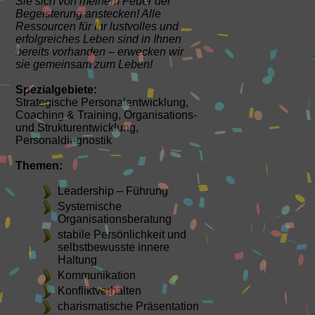
Sie sich von meinem Feuer der
Begeisterung anstecken! Alle
Ressourcen für Ihr lustvolles und
erfolgreiches Leben sind in Ihnen
bereits vorhanden – erwecken wir
sie gemeinsam zum Leben!
Spezialgebiete:
Strategische Personalentwicklung,
Coaching & Training, Organisations-
und Strukturentwicklung,
Personaldiagnostik
Themen:
Leadership – Führung
Systemische
Organisationsberatung
stabile Persönlichkeit und
selbstbewusste innere
Haltung
Kommunikation
Konfliktverhalten
charismatische Präsentation